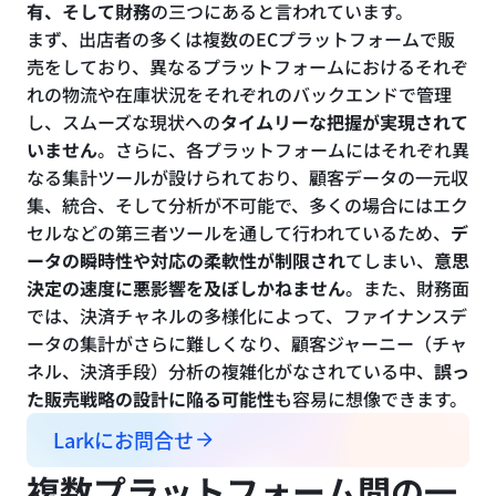
有、そして財務
の三つにあると言われています。
まず、出店者の多くは複数のECプラットフォームで販
売をしており、異なるプラットフォームにおけるそれぞ
れの物流や在庫状況をそれぞれのバックエンドで管理
し、スムーズな現状への
タイムリーな把握が実現されて
いません
。さらに、各プラットフォームにはそれぞれ異
なる集計ツールが設けられており、顧客データの一元収
集、統合、そして分析が不可能で、多くの場合にはエク
セルなどの第三者ツールを通して行われているため、
デ
ータの瞬時性や対応の柔軟性が制限され
てしまい、
意思
決定の速度に悪影響を及ぼしかねません
。また、財務面
では、決済チャネルの多様化によって、ファイナンスデ
ータの集計がさらに難しくなり、顧客ジャーニー（チャ
ネル、決済手段）分析の複雑化がなされている中、
誤っ
た販売戦略の設計に陥る可能性
も容易に想像できます。
Larkにお問合せ
複数プラットフォーム間の一