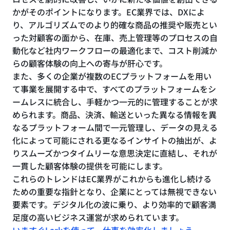
かがそのポイントになります。EC業界では、DXによ
り、アルゴリズムでのより的確な商品の推奨や販売とい
った対顧客の面から、在庫、売上管理等のプロセスの自
動化など社内ワークフローの最適化まで、コスト削減か
らの顧客体験の向上への寄与が肝心です。
また、多くの企業が複数のECプラットフォームを用い
て事業を展開する中で、すべてのプラットフォームをシ
ームレスに統合し、手軽かつ一元的に管理することが求
められます。商品、決済、輸送といった異なる情報を異
なるプラットフォーム間で一元管理し、データの見える
化によって可能にされる更なるインサイトの抽出が、よ
りスムーズかつタイムリーな意思決定に直結し、それが
一貫した顧客体験の提供を可能にします。
これらのトレンドはEC業界がこれからも進化し続ける
ための重要な指針となり、企業にとっては無視できない
要素です。デジタル化の波に乗り、より効率的で顧客満
足度の高いビジネス運営が求められています。
いますぐLarkを使って、仕事を効率化しましょう
。