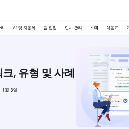
관리
AI 및 자동화
팀 협업
인사 관리
소매
식음료
기
워크, 유형 및 사례
년 1월 8일