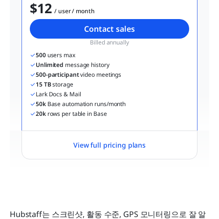
$12
  / user / month
Contact sales
Billed annually
500
 users max
Unlimited
 message history
500-participant
 video meetings
15 TB
 storage
Lark Docs & Mail
50k
 Base automation runs/month
20k
 rows per table in Base
View full pricing plans
Hubstaff는 스크린샷, 활동 수준, GPS 모니터링으로 잘 알