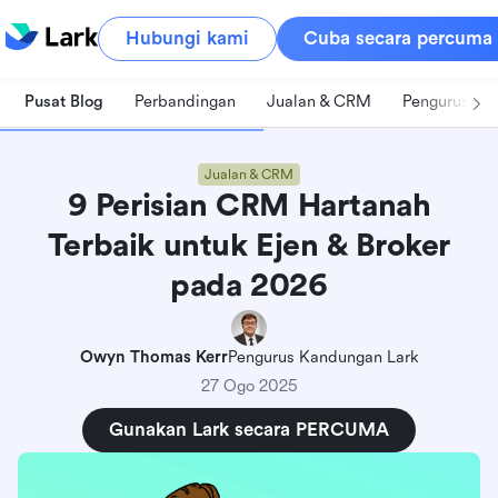
Hubungi kami
Cuba secara percuma
Pusat Blog
Perbandingan
Jualan & CRM
Pengurusan 
Jualan & CRM
9 Perisian CRM Hartanah
Terbaik untuk Ejen & Broker
pada 2026
Owyn Thomas Kerr
Pengurus Kandungan Lark
27 Ogo 2025
Gunakan Lark secara PERCUMA