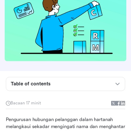
Apakah CRM hartanah?
Table of contents
Kepentingan CRM dalam hartanah
Ciri utama dalam CRM hartanah
Bacaan 17 minit
Metodologi penilaian kami
Pengurusan hubungan pelanggan dalam hartanah 
Perbandingan pantas perisian CRM hartanah
melangkaui sekadar mengingati nama dan menghantar 