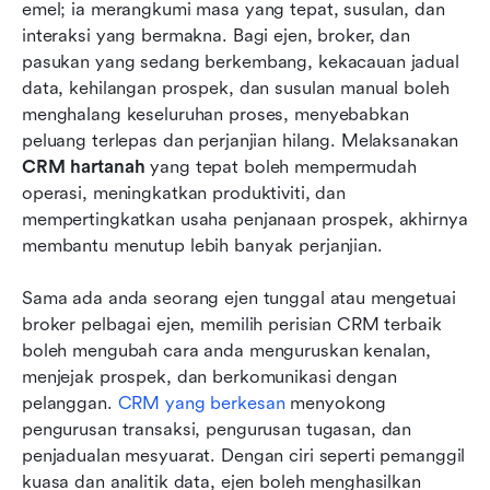
Perisian CRM hartanah terbaik pada tahun 2026
emel; ia merangkumi masa yang tepat, susulan, dan 
interaksi yang bermakna. Bagi ejen, broker, dan 
Pilih CRM terbaik untuk perniagaan hartanah
pasukan yang sedang berkembang, kekacauan jadual 
anda
data, kehilangan prospek, dan susulan manual boleh 
menghalang keseluruhan proses, menyebabkan 
Naik taraf dengan integrasi CRM dan automasi
peluang terlepas dan perjanjian hilang. Melaksanakan 
Fikiran terakhir
CRM hartanah
 yang tepat boleh mempermudah 
operasi, meningkatkan produktiviti, dan 
Soalan Lazim
mempertingkatkan usaha penjanaan prospek, akhirnya 
membantu menutup lebih banyak perjanjian.
Bacaan berkaitan
Sama ada anda seorang ejen tunggal atau mengetuai 
broker pelbagai ejen, memilih perisian CRM terbaik 
boleh mengubah cara anda menguruskan kenalan, 
menjejak prospek, dan berkomunikasi dengan 
pelanggan. 
CRM yang berkesan
 menyokong 
pengurusan transaksi, pengurusan tugasan, dan 
penjadualan mesyuarat. Dengan ciri seperti pemanggil 
kuasa dan analitik data, ejen boleh menghasilkan 