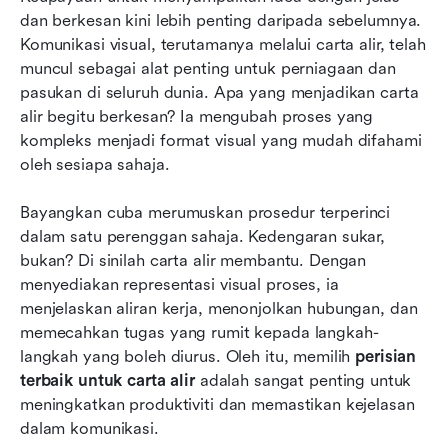
dan berkesan kini lebih penting daripada sebelumnya. 
Analisis perbandingan: Alat carta alir teratas
Komunikasi visual, terutamanya melalui carta alir, telah 
didedahkan
muncul sebagai alat penting untuk perniagaan dan 
pasukan di seluruh dunia. Apa yang menjadikan carta 
Amalan terbaik untuk penciptaan carta alir yang
alir begitu berkesan? Ia mengubah proses yang 
berkesan
kompleks menjadi format visual yang mudah difahami 
Melaksanakan perisian carta alir pilihan anda
oleh sesiapa sahaja.
Masa depan perisian carta alir
Bayangkan cuba merumuskan prosedur terperinci 
dalam satu perenggan sahaja. Kedengaran sukar, 
Kesimpulan
bukan? Di sinilah carta alir membantu. Dengan 
Soalan Lazim
menyediakan representasi visual proses, ia 
menjelaskan aliran kerja, menonjolkan hubungan, dan 
Bacaan berkaitan
memecahkan tugas yang rumit kepada langkah-
langkah yang boleh diurus. Oleh itu, memilih 
perisian 
terbaik untuk carta alir
 adalah sangat penting untuk 
meningkatkan produktiviti dan memastikan kejelasan 
dalam komunikasi.