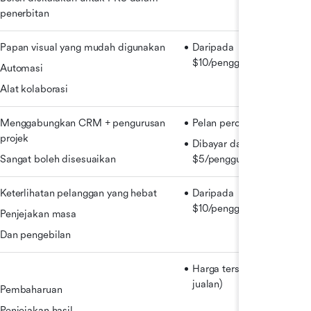
penerbitan
Papan visual yang mudah digunakan
Daripada 
$10/pengguna/bulan
Automasi
Alat kolaborasi
Menggabungkan CRM + pengurusan 
Pelan percuma
projek
Dibayar dari 
Sangat boleh disesuaikan
$5/pengguna/bulan
Keterlihatan pelanggan yang hebat
Daripada 
$10/pengguna/bulan
Penjejakan masa
Dan pengebilan
Harga tersuai (hubungi 
jualan)
Pembaharuan
Penjejakan hasil