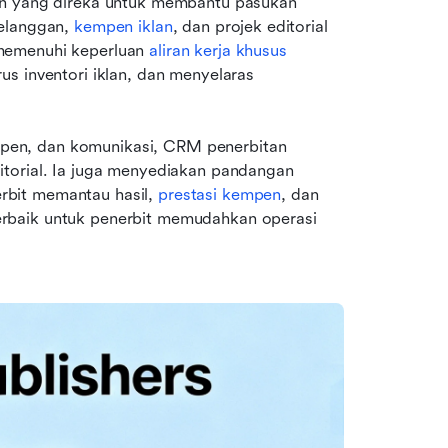
ian yang direka untuk membantu pasukan 
elanggan, 
kempen iklan
, dan projek editorial 
memenuhi keperluan 
aliran kerja khusus 
s inventori iklan, dan menyelaras 
en, dan komunikasi, CRM penerbitan 
torial. Ia juga menyediakan pandangan 
bit memantau hasil, 
prestasi kempen
, dan 
rbaik untuk penerbit memudahkan operasi 