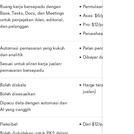
Ruang kerja bersepadu dengan 
Permulaan Percuma
Base, Tasks, Docs, dan Meetings 
Asas: $6/pengguna/bulan
untuk penjejakan iklan, editorial, 
Pro: $12/pengguna/bulan
dan pelanggan
Perusahaan: Tersuai
Automasi pemasaran yang kukuh 
Pelan percuma
dan analitik
Dibayar dari $45/bulan
Sesuai untuk aliran kerja jualan-
pemasaran bersepadu
Boleh diskala
Harga tersuai (hubungi 
jualan)
Boleh disesuaikan
Dipacu data dengan automasi dan 
AI yang canggih
Fleksibel
Dari $12/pengguna/bulan
Boleh diskalakan untuk PKS dalam 