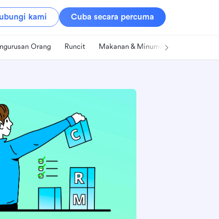
ubungi kami
Cuba secara percuma
ngurusan Orang
Runcit
Makanan & Minuman
Teknologi &