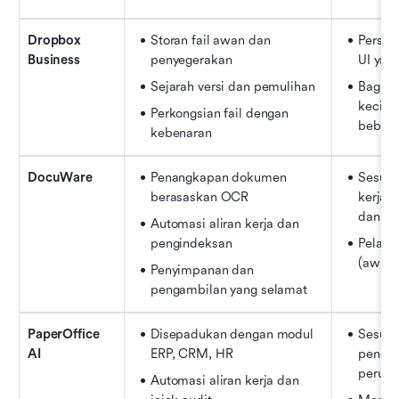
Dropbox 
Storan fail awan dan 
Persed
Business
penyegerakan
UI yan
Sejarah versi dan pemulihan
Bagus 
kecil d
Perkongsian fail dengan 
bebas
kebenaran
DocuWare
Penangkapan dokumen 
Sesuai 
berasaskan OCR
kerja 
dan pe
Automasi aliran kerja dan 
pengindeksan
Pelaksa
(awan/
Penyimpanan dan 
pengambilan yang selamat
PaperOffice 
Disepadukan dengan modul 
Sesuai 
AI
ERP, CRM, HR
penggu
perusa
Automasi aliran kerja dan 