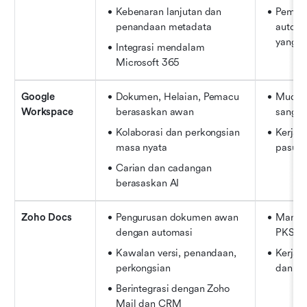
Kebenaran lanjutan dan 
Pematu
penandaan metadata
automas
yang b
Integrasi mendalam 
Microsoft 365
Google 
Dokumen, Helaian, Pemacu 
Mudah 
Workspace
berasaskan awan
sangat
Kolaborasi dan perkongsian 
Kerjas
masa nyata
pasuka
Carian dan cadangan 
berasaskan AI
Zoho Docs
Pengurusan dokumen awan 
Mampu 
dengan automasi
PKS
Kawalan versi, penandaan, 
Kerjas
perkongsian
dan pe
Berintegrasi dengan Zoho 
Mail dan CRM