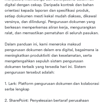
digital dengan cekap. Daripada kontrak dan bahan 
Panduan untuk memilih alat pengurusan
orientasi kepada laporan dan spesifikasi produk, 
dokumen yang sempurna
setiap dokumen mesti kekal mudah diakses, dikawal 
versinya, dan dilindungi. Pengurusan dokumen yang 
Bagaimana pengurusan dokumen meningkatkan
berkesan memperkemas aliran kerja, mengurangkan 
produktiviti dan keselamatan
ralat, dan memastikan pematuhan di seluruh pasukan. 
Kesimpulan
Dalam panduan ini, kami meneroka maksud 
Soalan Lazim
pengurusan dokumen dalam era digital, bagaimana ia 
meningkatkan produktiviti dan keselamatan, serta 
Bacaan berkaitan
mengetengahkan sepuluh sistem pengurusan 
dokumen terbaik yang tersedia hari ini. Sistem 
pengurusan tersebut adalah:
1. Lark: Platform pengurusan dokumen dan kolaborasi 
serba lengkap
2. SharePoint: Penyelesaian bertaraf perusahaan