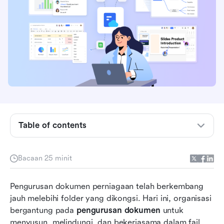
Apakah pengurusan dokumen sebenarnya
bermaksud dalam era digital
Table of contents
Menguasai pengurusan dokumen: Proses yang
memperkemas kerja
Bacaan 25 minit
Gambaran pantas tentang 10 alat pengurusan
Pengurusan dokumen perniagaan telah berkembang 
dokumen terbaik
jauh melebihi folder yang dikongsi. Hari ini, organisasi 
10 alat pengurusan dokumen terbaik yang
bergantung pada 
pengurusan dokumen
 untuk 
diperlukan oleh setiap perniagaan
menyusun, melindungi, dan bekerjasama dalam fail 