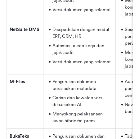
jejak audit
Memast
konsist
Versi dokumen yang selamat
jabata
NetSuite DMS
Disepadukan dengan modul 
Sesuai 
ERP, CRM, HR
penggu
perusa
Automasi aliran kerja dan 
jejak audit
Memast
konsist
Versi dokumen yang selamat
jabata
M-Files
Pengurusan dokumen 
Automa
berasaskan metadata
pematu
cemerl
Carian dan kawalan versi 
dikuasakan AI
Navigasi
berasa
Menyokong pelaksanaan 
awan hibrid/on-prem
BukaTeks
Pengurusan dokumen dan 
Tadbir