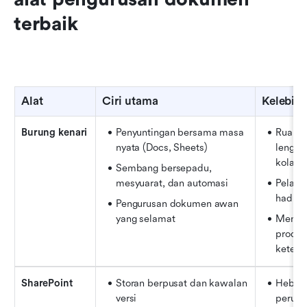
terbaik
Alat
Ciri utama
Kelebih
Burung kenari
Penyuntingan bersama masa 
Ruang k
nyata (Docs, Sheets)
lengka
kolabo
Sembang bersepadu, 
mesyuarat, dan automasi
Pelan 
had ya
Pengurusan dokumen awan 
yang selamat
Mening
produkt
ketelu
SharePoint
Storan berpusat dan kawalan 
Hebat 
versi
perusa