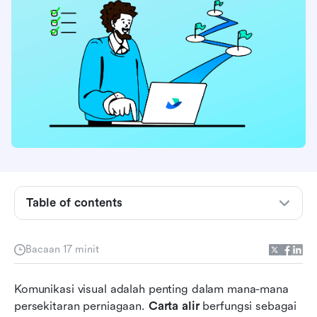
Table of contents
Apakah pembuat carta alir itu?
Bacaan 17 minit
Manfaat menggunakan pembuat carta alir
Ciri-ciri yang perlu dicari dalam pembuat carta
Komunikasi visual adalah penting dalam mana-mana 
alir
persekitaran perniagaan. 
Carta alir
 berfungsi sebagai 