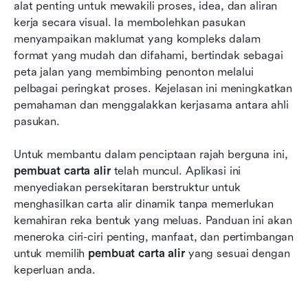
alat penting untuk mewakili proses, idea, dan aliran 
Pembuat carta alir teratas di pasaran
kerja secara visual. Ia membolehkan pasukan 
Cara menghasilkan carta alir yang memberi
menyampaikan maklumat yang kompleks dalam 
impak
format yang mudah dan difahami, bertindak sebagai 
peta jalan yang membimbing penonton melalui 
Kesimpulan
pelbagai peringkat proses. Kejelasan ini meningkatkan 
pemahaman dan menggalakkan kerjasama antara ahli 
Soalan Lazim
pasukan.
Bacaan berkaitan
Untuk membantu dalam penciptaan rajah berguna ini, 
pembuat carta alir
 telah muncul. Aplikasi ini 
menyediakan persekitaran berstruktur untuk 
menghasilkan carta alir dinamik tanpa memerlukan 
kemahiran reka bentuk yang meluas. Panduan ini akan 
meneroka ciri-ciri penting, manfaat, dan pertimbangan 
untuk memilih 
pembuat carta alir
 yang sesuai dengan 
keperluan anda.