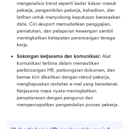
menganalisis trend seperti kadar keluar masuk 
pekerja, pengambilan pekerja, kehadiran, dan 
latihan untuk menyokong keputusan berasaskan 
data. Ciri eksport memudahkan penggajian, 
pematuhan, dan pelaporan kewangan sambil 
meningkatkan ketepatan perancangan tenaga 
kerja.
Sokongan kerjasama dan komunikasi: 
Alat 
komunikasi terbina dalam memastikan 
perbincangan HR, perkongsian dokumen, dan 
kemas kini dikaitkan dengan rekod pekerja, 
menghapuskan rentetan e-mel yang berselerak. 
Kerjasama masa nyata meningkatkan 
penyelarasan dengan pengurus dan 
mempercepatkan pengendalian proses pekerja.