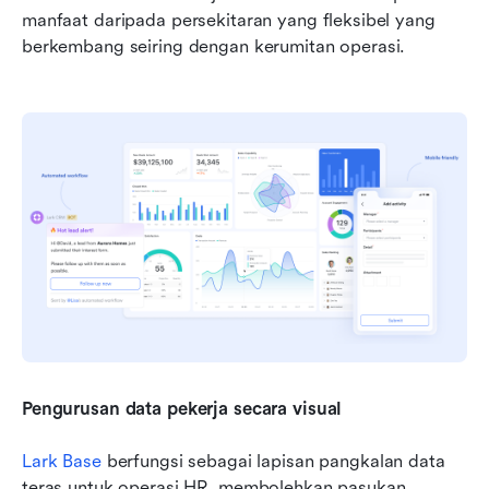
manfaat daripada persekitaran yang fleksibel yang 
berkembang seiring dengan kerumitan operasi.
Pengurusan data pekerja secara visual
Lark Base
 berfungsi sebagai lapisan pangkalan data 
teras untuk operasi HR, membolehkan pasukan 