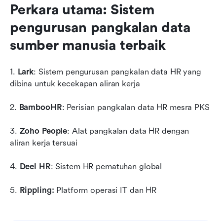
Perkara utama: Sistem 
pengurusan pangkalan data 
sumber manusia terbaik
1. 
Lark
: Sistem pengurusan pangkalan data HR yang 
dibina untuk kecekapan aliran kerja
2. 
BambooHR
: Perisian pangkalan data HR mesra PKS
3. 
Zoho People
: Alat pangkalan data HR dengan 
aliran kerja tersuai
4. 
Deel HR
: Sistem HR pematuhan global
5. 
Rippling:
 Platform operasi IT dan HR