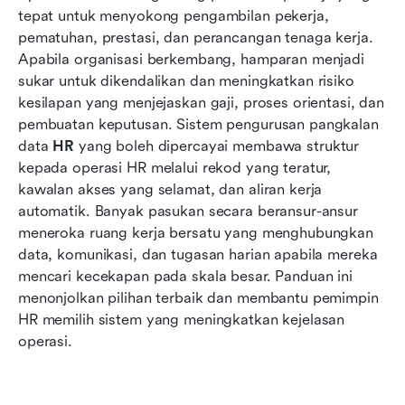
tepat untuk menyokong pengambilan pekerja, 
10 sistem pengurusan pangkalan data sumber
pematuhan, prestasi, dan perancangan tenaga kerja. 
manusia teratas
Apabila organisasi berkembang, hamparan menjadi 
sukar untuk dikendalikan dan meningkatkan risiko 
Amalan terbaik reka bentuk pangkalan data
kesilapan yang menjejaskan gaji, proses orientasi, dan 
sistem pengurusan sumber manusia
pembuatan keputusan. Sistem pengurusan pangkalan 
data 
Trend masa depan dalam sistem pengurusan
HR
 yang boleh dipercayai membawa struktur 
kepada operasi HR melalui rekod yang teratur, 
pangkalan data HR
kawalan akses yang selamat, dan aliran kerja 
Kesimpulan
automatik. Banyak pasukan secara beransur-ansur 
meneroka ruang kerja bersatu yang menghubungkan 
Soalan Lazim
data, komunikasi, dan tugasan harian apabila mereka 
mencari kecekapan pada skala besar. Panduan ini 
Bacaan berkaitan
menonjolkan pilihan terbaik dan membantu pemimpin 
HR memilih sistem yang meningkatkan kejelasan 
operasi.