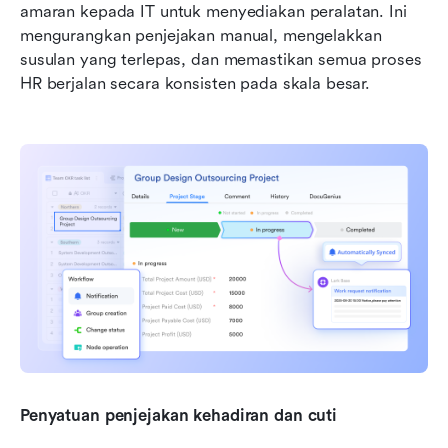
amaran kepada IT untuk menyediakan peralatan. Ini 
mengurangkan penjejakan manual, mengelakkan 
susulan yang terlepas, dan memastikan semua proses 
HR berjalan secara konsisten pada skala besar.
Penyatuan penjejakan kehadiran dan cuti