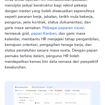
mencipta jadual berstruktur bagi rekod pekerja 
dengan medan yang boleh disesuaikan sepenuhnya 
seperti peranan kerja, jabatan, tarikh mula bekerja, 
pengurus, jenis kontrak, status dokumentasi, dan 
garis masa semakan. 
Pelbagai paparan visual
, 
termasuk grid, 
papan Kanban
, dan garis masa 
kalendar, membantu HR menjejaki tahap pengambilan, 
kemajuan orientasi, pengagihan tenaga kerja, dan 
status pematuhan secara masa nyata. Dengan papan 
pemuka terbina dalam, pengurus HR boleh 
mendapatkan kemas kini data semasa dari perspektif 
keseluruhan.