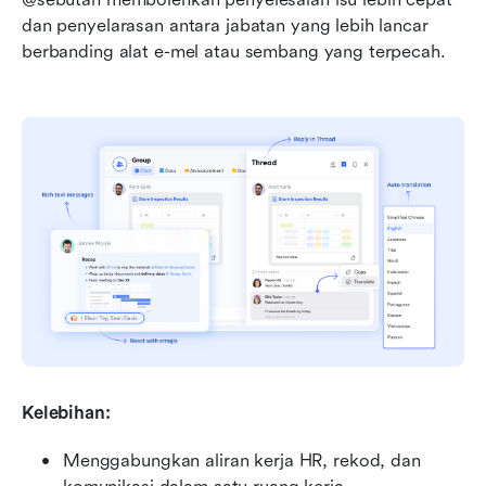
dan penyelarasan antara jabatan yang lebih lancar 
berbanding alat e-mel atau sembang yang terpecah.
Kelebihan:
Menggabungkan aliran kerja HR, rekod, dan 