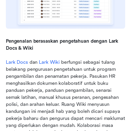
Pengenalan berasaskan pengetahuan dengan Lark 
Docs & Wiki
Lark Docs
 dan 
Lark Wiki
 berfungsi sebagai tulang 
belakang pengurusan pengetahuan untuk program 
pengambilan dan penamatan pekerja. Pasukan HR 
menghasilkan dokumen kolaboratif untuk buku 
panduan pekerja, panduan pengambilan, senarai 
semak latihan, manual khusus peranan, pengesahan 
polisi, dan arahan keluar. Ruang Wiki menyusun 
kandungan ini menjadi hab yang boleh dicari supaya 
pekerja baharu dan pengurus dapat mencari maklumat 
yang diperlukan dengan mudah. Kolaborasi masa 