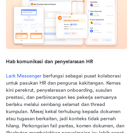
Hab komunikasi dan penyelarasan HR
Lark Messenger
 berfungsi sebagai pusat kolaborasi 
untuk pasukan HR dan pengurus kakitangan. Kemas 
kini perekrut, penyelarasan onboarding, susulan 
prestasi, dan perbincangan kes pekerja semuanya 
berlaku melalui sembang selamat dan thread 
kumpulan. Mesej kekal terhubung kepada dokumen 
atau tugasan berkaitan, jadi konteks tidak pernah 
hilang. Perkongsian fail pantas, komen dokumen, dan 
@sebutan membolehkan penyelesaian isu lebih cepat 