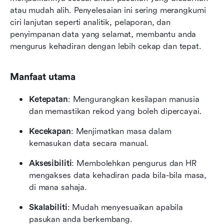
atau mudah alih. Penyelesaian ini sering merangkumi 
ciri lanjutan seperti analitik, pelaporan, dan 
penyimpanan data yang selamat, membantu anda 
mengurus kehadiran dengan lebih cekap dan tepat.
Manfaat utama
Ketepatan
: Mengurangkan kesilapan manusia 
dan memastikan rekod yang boleh dipercayai.
Kecekapan
: Menjimatkan masa dalam 
kemasukan data secara manual.
Aksesibiliti
: Membolehkan pengurus dan HR 
mengakses data kehadiran pada bila-bila masa, 
di mana sahaja.
Skalabiliti
: Mudah menyesuaikan apabila 
pasukan anda berkembang.