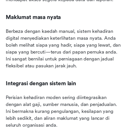
Maklumat masa nyata
Berbeza dengan kaedah manual, sistem kehadiran 
digital menyediakan keterlihatan masa nyata. Anda 
boleh melihat siapa yang hadir, siapa yang lewat, dan 
siapa yang bercuti—terus dari papan pemuka anda. 
Ini sangat bernilai untuk perniagaan dengan jadual 
fleksibel atau pasukan jarak jauh.
Integrasi dengan sistem lain
Perisian kehadiran moden sering diintegrasikan 
dengan alat gaji, sumber manusia, dan penjadualan. 
Ini bermakna kurang pengulangan, kesilapan yang 
lebih sedikit, dan aliran maklumat yang lancar di 
seluruh organisasi anda.