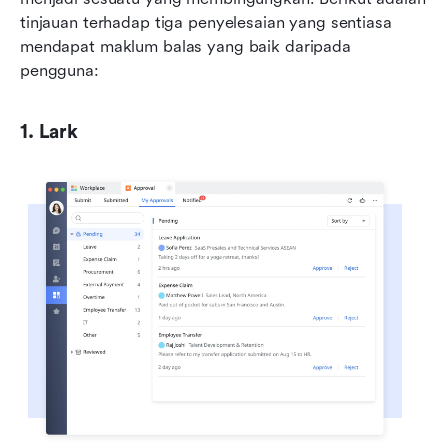
tinjauan terhadap tiga penyelesaian yang sentiasa 
mendapat maklum balas yang baik daripada 
pengguna:
1. Lark