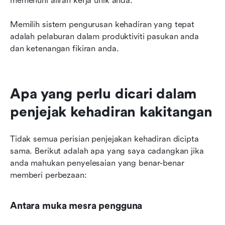
memenuhi aliran kerja unik anda.
Memilih sistem pengurusan kehadiran yang tepat 
adalah pelaburan dalam produktiviti pasukan anda 
dan ketenangan fikiran anda.
Apa yang perlu dicari dalam 
penjejak kehadiran kakitangan
Tidak semua perisian penjejakan kehadiran dicipta 
sama. Berikut adalah apa yang saya cadangkan jika 
anda mahukan penyelesaian yang benar-benar 
memberi perbezaan:
Antara muka mesra pengguna