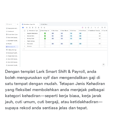
Dengan templat Lark Smart Shift & Payroll, anda 
boleh menguruskan syif dan mengendalikan gaji di 
satu tempat dengan mudah. Tetapan Jenis Kehadiran 
yang fleksibel membolehkan anda menjejak pelbagai 
kategori kehadiran—seperti kerja biasa, kerja jarak 
jauh, cuti umum, cuti bergaji, atau ketidakhadiran—
supaya rekod anda sentiasa jelas dan tepat.