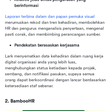
berinformasi
Laporan terbina dalam dan papan pemuka visual
merumuskan rekod dan tren kehadiran, membolehkan 
HR dan pengurus menganalisis penyertaan, mengenal 
pasti corak, dan membimbing perancangan sumber.
Pendekatan berasaskan kerjasama
Lark menyematkan data kehadiran dalam ruang kerja 
digital organisasi anda yang lebih luas, 
menghubungkan status ketiadaan kepada projek, 
sembang, dan notifikasi pasukan, supaya semua 
orang dapat berkoordinasi dengan lancar berdasarkan 
ketersediaan staf sebenar.
2. BambooHR