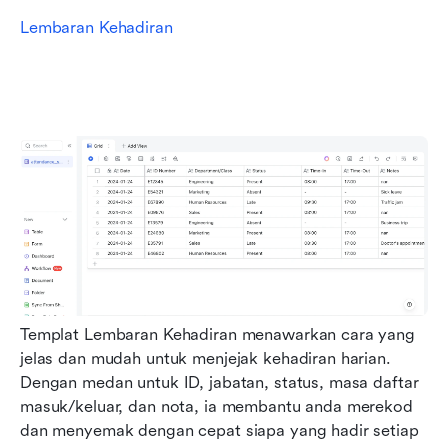
Lembaran Kehadiran
Templat Lembaran Kehadiran menawarkan cara yang 
jelas dan mudah untuk menjejak kehadiran harian. 
Dengan medan untuk ID, jabatan, status, masa daftar 
masuk/keluar, dan nota, ia membantu anda merekod 
dan menyemak dengan cepat siapa yang hadir setiap 