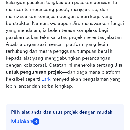
kalangan pasukan tangkas dan pasukan perisian. Ia 
Lark lwn Jira: Gambaran perbandingan pantas
membantu merancang pecut, menjejak isu, dan 
Keputusan: Bila memilih Jira dan bila beralih
memvisualkan kemajuan dengan aliran kerja yang 
kepada Lark
berstruktur. Namun, walaupun Jira menawarkan fungsi 
yang mendalam, ia boleh terasa kompleks bagi 
Kesimpulan
pasukan bukan teknikal atau projek merentas jabatan. 
Apabila organisasi mencari platform yang lebih 
Soalan Lazim
terhubung dan mesra pengguna, tumpuan beralih 
Bacaan berkaitan
kepada alat yang menggabungkan perancangan 
dengan kolaborasi. Catatan ini meneroka tentang 
Jira 
untuk pengurusan projek
—dan bagaimana platform 
fleksibel seperti 
Lark 
menyediakan pengalaman yang 
lebih lancar dan serba lengkap.
Pilih alat anda dan urus projek dengan mudah
Mulakan