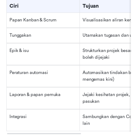
Ciri
Tujuan
Papan Kanban & Scrum
Visualisasikan aliran kerja
Tunggakan
Utamakan tugasan dan urus
Epik & isu
Strukturkan projek besar k
boleh dijejaki
Peraturan automasi
Automasikan tindakan beru
mengemas kini)
Laporan & papan pemuka
Jejaki kesihatan projek, ca
pasukan
Integrasi
Sambungkan dengan Confluen
lain