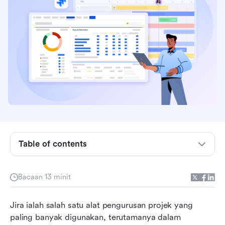
Mengapa pasukan beralih kepada Jira untuk
pengurusan projek
Ciri utama Jira untuk pengurusan projek
Kelebihan dan kekurangan menggunakan Jira
untuk pengurusan projek
Table of contents
Kes penggunaan biasa untuk Jira
Di mana Jira tidak memenuhi keperluan pasukan
Bacaan 13 minit
moden
Lark: Ruang kerja bersambung yang melangkaui
Jira ialah salah satu alat pengurusan projek yang 
Jira
paling banyak digunakan, terutamanya dalam 