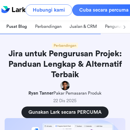
Hubungi kami
Cuba secara percuma
Pusat Blog
Perbandingan
Jualan & CRM
Pengurusan 
Perbandingan
Jira untuk Pengurusan Projek:
Panduan Lengkap & Alternatif
Terbaik
Ryan Tanner
Pakar Pemasaran Produk
22 Dis 2025
Gunakan Lark secara PERCUMA