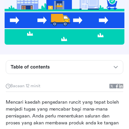
Apakah pengedaran runcit?
Apa 6 saluran pengedaran runcit utama?
Table of contents
Apa 4 strategi pengedaran runcit yang berbeza?
Bagaimanakah pengedaran runcit antarabangsa
Bacaan 12 minit
berfungsi?
Bagaimanakah anda memilih saluran dan
Mencari kaedah pengedaran runcit yang tepat boleh 
strategi pengedaran yang tepat?
menjadi tugas yang mencabar bagi mana-mana 
perniagaan. Anda perlu menentukan saluran dan 
9 amalan terbaik untuk pengedaran runcit
proses yang akan membawa produk anda ke tangan 
Soalan Lazim Umum mengenai pengedaran