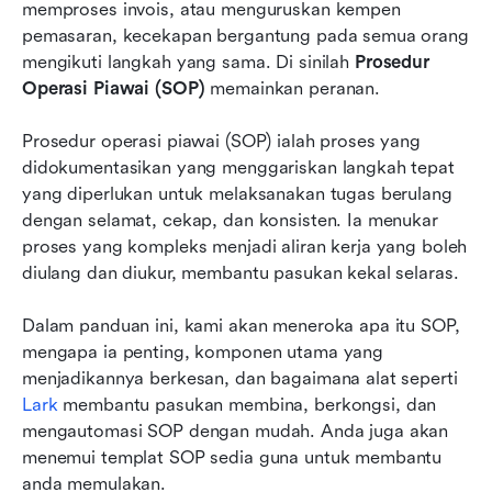
memproses invois, atau menguruskan kempen 
Cuba SOP sendiri: Cipta, kongsi, dan
pemasaran, kecekapan bergantung pada semua orang 
automasikan SOP dalam Lark
mengikuti langkah yang sama. Di sinilah 
Prosedur 
Faedah mengurus SOP dalam Lark
Operasi Piawai (SOP)
 memainkan peranan.
Kesimpulan
Prosedur operasi piawai (SOP) ialah proses yang 
didokumentasikan yang menggariskan langkah tepat 
Soalan Lazim
yang diperlukan untuk melaksanakan tugas berulang 
Bacaan berkaitan
dengan selamat, cekap, dan konsisten. Ia menukar 
proses yang kompleks menjadi aliran kerja yang boleh 
diulang dan diukur, membantu pasukan kekal selaras.
Dalam panduan ini, kami akan meneroka apa itu SOP, 
mengapa ia penting, komponen utama yang 
menjadikannya berkesan, dan bagaimana alat seperti 
Lark
 membantu pasukan membina, berkongsi, dan 
mengautomasi SOP dengan mudah. Anda juga akan 
menemui templat SOP sedia guna untuk membantu 
anda memulakan.