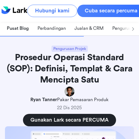
Hubungi kami
Cuba secara percuma
Pusat Blog
Perbandingan
Jualan & CRM
Pengurusan 
Pengurusan Projek
Prosedur Operasi Standard
(SOP): Definisi, Templat & Cara
Mencipta Satu
Ryan Tanner
Pakar Pemasaran Produk
22 Dis 2025
Gunakan Lark secara PERCUMA