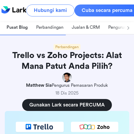
Hubungi kami
Cuba secara percuma
Pusat Blog
Perbandingan
Jualan & CRM
Pengurusan 
Perbandingan
Trello vs Zoho Projects: Alat
Mana Patut Anda Pilih?
Matthew Sia
Pengurus Pemasaran Produk
18 Dis 2025
Gunakan Lark secara PERCUMA