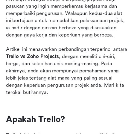
Apa yang tidak disertakan dalam Trello dan
pasukan yang ingin memperkemas kerjasama dan 
Zoho Projects
memperbaiki pengurusan. Walaupun kedua-dua alat 
ini bertujuan untuk memudahkan pelaksanaan projek, 
A powerful tool to replace Trello and Zoho
ia hadir dengan ciri-ciri berbeza yang disesuaikan 
Projects
dengan gaya kerja dan keperluan yang berbeza.
Bila memilih Trello, Zoho Projects, atau Lark
Artikel ini menawarkan perbandingan terperinci antara 
Perbandingan terakhir antara Trello, Zoho
Trello vs Zoho Projects
, dengan meneliti ciri-ciri, 
Projects, dan Lark
harga, dan kelebihan unik masing-masing. Pada 
akhirnya, anda akan mempunyai pemahaman yang 
Kesimpulan
lebih jelas tentang alat mana yang paling sesuai 
dengan keperluan pengurusan projek anda. Mari kita 
Soalan Lazim
terokai butirannya.
Bacaan berkaitan
Apakah Trello?