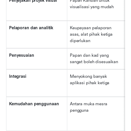
Penjejakan projek visual
Papan Kanban untuk 
Ca
visualisasi yang mudah
p
te
Pelaporan dan analitik
Keupayaan pelaporan 
Pe
asas, alat pihak ketiga 
y
diperlukan
Penyesuaian
Papan dan kad yang 
P
sangat boleh disesuaikan
la
Integrasi
Menyokong banyak 
I
aplikasi pihak ketiga
ap
p
Kemudahan penggunaan
Antara muka mesra 
L
pengguna
y
d
k