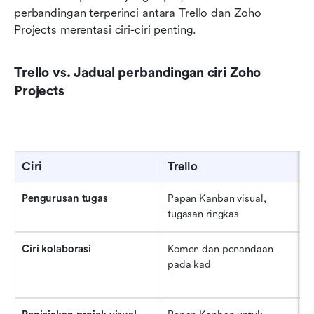
perbandingan terperinci antara Trello dan Zoho 
Projects merentasi ciri-ciri penting.
Trello vs. Jadual perbandingan ciri Zoho 
Projects
Ciri
Trello
Z
Pengurusan tugas
Papan Kanban visual, 
Tu
tugasan ringkas
Ciri kolaborasi
Komen dan penandaan 
F
pada kad
pe
b