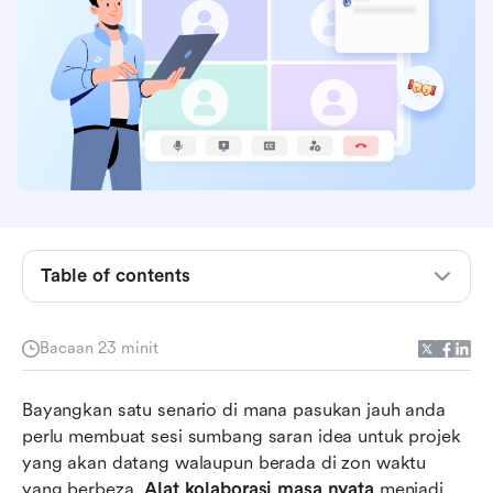
Perkara utama: 12 alat terbaik untuk kolaborasi
Table of contents
masa nyata
Apakah alat kolaborasi masa nyata?
Bacaan 23 minit
Faedah menggunakan kerjasama masa nyata
Bayangkan satu senario di mana pasukan jauh anda 
Jenis alat kerjasama
perlu membuat sesi sumbang saran idea untuk projek 
Analisis terperinci mengenai 12 alat kolaborasi
yang akan datang walaupun berada di zon waktu 
masa nyata teratas
yang berbeza. 
Alat kolaborasi masa nyata
 menjadi 