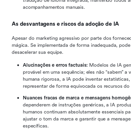
tradução de idioma integrada, mantendo todos a
acompanhamentos manuais.
As desvantagens e riscos da adoção de IA
Apesar do marketing agressivo por parte dos forneced
mágica. Se implementada de forma inadequada, pode p
desacelerar sua equipe.
Alucinações e erros factuais:
 Modelos de IA gene
provável em uma sequência; eles não “sabem” a v
humana rigorosa, a IA pode inventar estatísticas, 
representar de forma equivocada os recursos do 
Nuances fracas de marca e mensagens homogê
dependerem de instruções genéricas, a IA produz
humanos continuam absolutamente essenciais par
ajustar o tom da marca e garantir que a mensagem
específicas. 