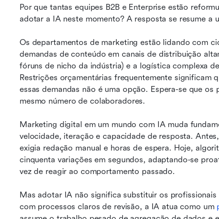
Por que tantas equipes B2B e Enterprise estão reform
adotar a IA neste momento? A resposta se resume a 
Os departamentos de marketing estão lidando com cic
demandas de conteúdo em canais de distribuição alta
fóruns de nicho da indústria) e a logística complexa de
Restrições orçamentárias frequentemente significam q
essas demandas não é uma opção. Espera-se que os pr
mesmo número de colaboradores.
Marketing digital em um mundo com IA muda fundamen
velocidade, iteração e capacidade de resposta. Antes, 
exigia redação manual e horas de espera. Hoje, algo
cinquenta variações em segundos, adaptando-se proat
vez de reagir ao comportamento passado.
Mas adotar IA não significa substituir os profission
com processos claros de revisão, a IA atua como um 
assume o trabalho pesado de agregação de dados e el