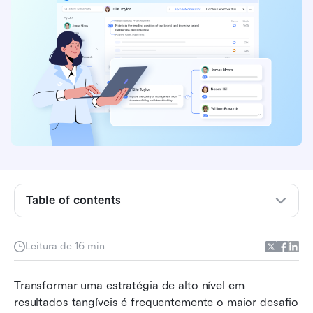
O que são OKRs?
OKR vs. KPI: Qual é a diferença?
Benefícios dos OKRs estratégicos
Table of contents
Um guia passo a passo para o planejamento de
OKR
Leitura de 16 min
Perguntas orientadoras para fazer ao planejar
Transformar uma estratégia de alto nível em 
seus OKRs
resultados tangíveis é frequentemente o maior desafio 