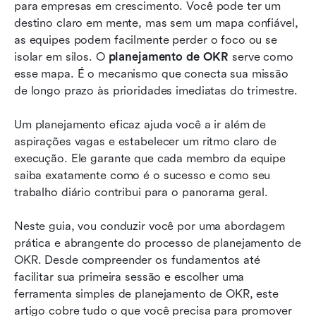
Dominando o planejamento e a execução de
para empresas em crescimento. Você pode ter um 
OKR com o Lark
destino claro em mente, mas sem um mapa confiável, 
as equipes podem facilmente perder o foco ou se 
Armadilhas comuns de OKR a evitar
isolar em silos. O 
planejamento de OKR
 serve como 
esse mapa. É o mecanismo que conecta sua missão 
Exemplos eficazes de OKR para equipes
de longo prazo às prioridades imediatas do trimestre.
diversas
Conclusão
Um planejamento eficaz ajuda você a ir além de 
aspirações vagas e estabelecer um ritmo claro de 
Perguntas frequentes
execução. Ele garante que cada membro da equipe 
saiba exatamente como é o sucesso e como seu 
Leitura relacionada
trabalho diário contribui para o panorama geral.
Neste guia, vou conduzir você por uma abordagem 
prática e abrangente do processo de planejamento de 
OKR. Desde compreender os fundamentos até 
facilitar sua primeira sessão e escolher uma 
ferramenta simples de planejamento de OKR, este 
artigo cobre tudo o que você precisa para promover 