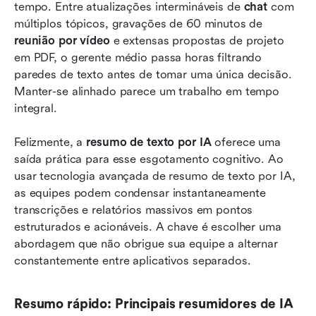
tempo. Entre atualizações intermináveis de 
chat
 com 
múltiplos tópicos, gravações de 60 minutos de 
Como os gerentes usam a IA para a
reunião por vídeo
 e extensas propostas de projeto 
sumarização de texto: 3 cenários práticos
em PDF, o gerente médio passa horas filtrando 
Avaliando as capacidades de resumo de texto
paredes de texto antes de tomar uma única decisão. 
de IA: o que observar
Manter-se alinhado parece um trabalho em tempo 
integral.
Conclusão
Felizmente, a 
resumo de texto por IA
 oferece uma 
Perguntas frequentes
saída prática para esse esgotamento cognitivo. Ao 
Leitura relacionada
usar tecnologia avançada de resumo de texto por IA, 
as equipes podem condensar instantaneamente 
transcrições e relatórios massivos em pontos 
estruturados e acionáveis. A chave é escolher uma 
abordagem que não obrigue sua equipe a alternar 
constantemente entre aplicativos separados.
Resumo rápido: Principais resumidores de IA 