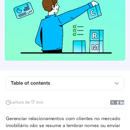
O que é um CRM imobiliário?
A importância do CRM no mercado imobiliário
Table of contents
Principais recursos em CRM imobiliário
Leitura de 17 min
Nossa metodologia de avaliação
Comparação rápida de softwares CRM para
Gerenciar relacionamentos com clientes no mercado 
imóveis
imobiliário não se resume a lembrar nomes ou enviar 