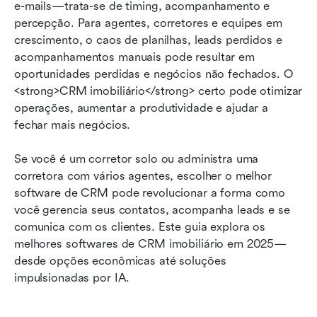
e-mails—trata-se de timing, acompanhamento e 
Melhor software CRM imobiliário em 2026
percepção. Para agentes, corretores e equipes em 
Escolha o melhor CRM para o seu negócio
crescimento, o caos de planilhas, leads perdidos e 
imobiliário
acompanhamentos manuais pode resultar em 
oportunidades perdidas e negócios não fechados. O 
Avance com integrações de CRM e automação
<strong>CRM imobiliário</strong> certo pode otimizar 
operações, aumentar a produtividade e ajudar a 
Perguntas Frequentes
fechar mais negócios.
Considerações finais
Se você é um corretor solo ou administra uma 
Leitura relacionada
corretora com vários agentes, escolher o melhor 
software de CRM pode revolucionar a forma como 
você gerencia seus contatos, acompanha leads e se 
comunica com os clientes. Este guia explora os 
melhores softwares de CRM imobiliário em 2025—
desde opções econômicas até soluções 
impulsionadas por IA. 