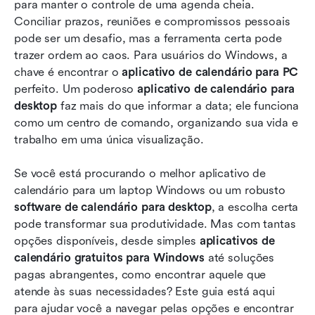
para manter o controle de uma agenda cheia. 
Top 10 aplicativos de calendário para Windows
Conciliar prazos, reuniões e compromissos pessoais 
em 2026
pode ser um desafio, mas a ferramenta certa pode 
trazer ordem ao caos. Para usuários do Windows, a 
Por que o Lark se destaca como o melhor
chave é encontrar o 
aplicativo de calendário para PC
aplicativo de calendário para Windows
perfeito. Um poderoso 
aplicativo de calendário para 
Tendências futuras dos aplicativos de
desktop
 faz mais do que informar a data; ele funciona 
calendário do Windows
como um centro de comando, organizando sua vida e 
trabalho em uma única visualização.
Conclusão
Se você está procurando o melhor aplicativo de 
Perguntas Frequentes
calendário para um laptop Windows ou um robusto 
Leitura relacionada
software de calendário para desktop
, a escolha certa 
pode transformar sua produtividade. Mas com tantas 
opções disponíveis, desde simples 
aplicativos de 
calendário gratuitos para Windows
 até soluções 
pagas abrangentes, como encontrar aquele que 
atende às suas necessidades? Este guia está aqui 
para ajudar você a navegar pelas opções e encontrar 