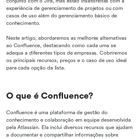
conjunto com o Jira, mas estão insatisfeitas com a 
10 melhores alternativas ao Confluence para
experiência de gerenciamento de projetos ou com 
melhor colaboração de conteúdo e mais
casos de uso além do gerenciamento básico de 
conhecimento.
Por que o Lark se destaca em uma comparação
direta com o Confluence?
Neste artigo, abordaremos as melhores alternativas 
Obtenha mais do que uma base de
ao Confluence, destacando como cada uma se 
conhecimento com Lark
adequa a diferentes tipos de empresas. Cobriremos 
os principais recursos, preços e o caso de uso ideal 
para cada opção da lista.
O que é Confluence?
Confluence é uma plataforma de gestão do 
conhecimento e colaboração em equipe desenvolvida 
pela Atlassian. Ela inclui diversos recursos que ajudam 
a documentar e compartilhar informações sobre 