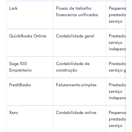
Lark
Fluxos de trabalho 
Pequenos a 
financeiros unificados
prestadores 
serviço
QuickBooks Online
Contabilidade geral
Prestadores 
serviço 
independen
Sage 100 
Contabilidade de 
Prestadores 
Empreiteiro
construção
serviço gera
FreshBooks
Faturamento simples
Prestadores 
serviço 
independen
Xero
Contabilidade online
Pequenos 
prestadores 
serviço