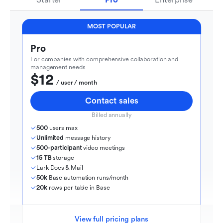
MOST POPULAR
Pro
For companies with comprehensive collaboration and 
management needs
$12
  / user / month
Contact sales
Billed annually
500
 users max
Unlimited
 message history
500-participant
 video meetings
15 TB
 storage
Lark Docs & Mail
50k
 Base automation runs/month
20k
 rows per table in Base
View full pricing plans