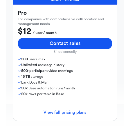
Pro
For companies with comprehensive collaboration and 
management needs
$12
  / user / month
Contact sales
Billed annually
500
 users max
Unlimited
 message history
500-participant
 video meetings
15 TB
 storage
Lark Docs & Mail
50k
 Base automation runs/month
20k
 rows per table in Base
View full pricing plans