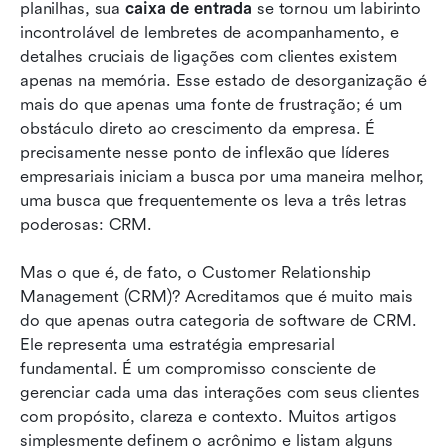
Como um CRM tudo-em-um potencializa o seu
planilhas, sua 
caixa de entrada
 se tornou um labirinto 
negócio?
incontrolável de lembretes de acompanhamento, e 
detalhes cruciais de ligações com clientes existem 
Conclusão
apenas na memória. Esse estado de desorganização é 
mais do que apenas uma fonte de frustração; é um 
Perguntas frequentes
obstáculo direto ao crescimento da empresa. É 
Leitura relacionada
precisamente nesse ponto de inflexão que líderes 
empresariais iniciam a busca por uma maneira melhor, 
uma busca que frequentemente os leva a três letras 
poderosas: CRM.
Mas o que é, de fato, o Customer Relationship 
Management (CRM)? Acreditamos que é muito mais 
do que apenas outra categoria de software de CRM. 
Ele representa uma estratégia empresarial 
fundamental. É um compromisso consciente de 
gerenciar cada uma das interações com seus clientes 
com propósito, clareza e contexto. Muitos artigos 
simplesmente definem o acrônimo e listam alguns 