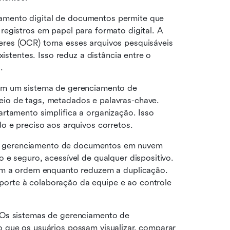
amento digital de documentos permite que 
egistros em papel para formato digital. A 
es (OCR) torna esses arquivos pesquisáveis 
istentes. Isso reduz a distância entre o 
.
em um sistema de gerenciamento de 
io de tags, metadados e palavras-chave. 
Categorizar documentos por tipo, cliente ou departamento simplifica a organização. Isso 
do e preciso aos arquivos corretos.
 gerenciamento de documentos em nuvem 
e seguro, acessível de qualquer dispositivo. 
Pastas estruturadas e registros vinculados mantêm a ordem enquanto reduzem a duplicação. 
orte à colaboração da equipe e ao controle 
 Os sistemas de gerenciamento de 
 que os usuários possam visualizar, comparar 