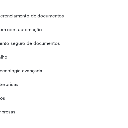
 gerenciamento de documentos
vem com automação
mento seguro de documentos
alho
tecnologia avançada
terprises
tos
mpresas