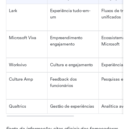
Lark
Experiência tudo-em-
Fluxos de traba
um
unificados
Microsoft Viva
Empreendimento 
Ecossistema p
engajamento
Microsoft
Workvivo
Cultura e engajamento
Experiência so
Culture Amp
Feedback dos 
Pesquisas e p
funcionários
Qualtrics
Gestão de experiências
Analítica ava
Fonte de informação: sites oficiais dos fornecedores