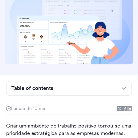
Principais conclusões: 5 principais plataformas
para gestão da experiência dos funcionários
Visão geral das 5 principais plataformas para
experiência do funcionário
Table of contents
O que é uma plataforma de experiência do
funcionário?
Leitura de 10 min
O que define uma plataforma de experiência do
Criar um ambiente de trabalho positivo tornou-se uma 
funcionário de alto impacto
prioridade estratégica para as empresas modernas. 