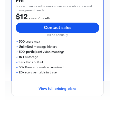
Pro
For companies with comprehensive collaboration and 
management needs
$12
  / user / month
Contact sales
Billed annually
500
 users max
Unlimited
 message history
500-participant
 video meetings
15 TB
 storage
Lark Docs & Mail
50k
 Base automation runs/month
20k
 rows per table in Base
View full pricing plans