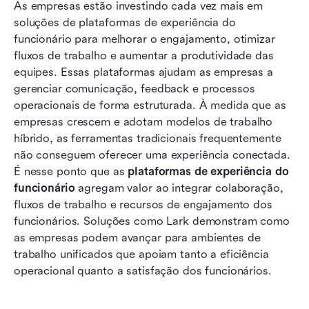
10 principais plataformas de experiência do
As empresas estão investindo cada vez mais em 
funcionário para equipes modernas
soluções de plataformas de experiência do 
funcionário para melhorar o engajamento, otimizar 
Como escolher a plataforma certa de
fluxos de trabalho e aumentar a produtividade das 
experiência do funcionário para sua empresa
equipes. Essas plataformas ajudam as empresas a 
gerenciar comunicação, feedback e processos 
Desafios comuns ao implementar plataformas
operacionais de forma estruturada. À medida que as 
de experiência do funcionário
empresas crescem e adotam modelos de trabalho 
Conclusão
híbrido, as ferramentas tradicionais frequentemente 
não conseguem oferecer uma experiência conectada. 
Perguntas frequentes
É nesse ponto que as 
plataformas de experiência do 
funcionário
Leitura relacionada
 agregam valor ao integrar colaboração, 
fluxos de trabalho e recursos de engajamento dos 
funcionários. Soluções como Lark demonstram como 
as empresas podem avançar para ambientes de 
trabalho unificados que apoiam tanto a eficiência 
operacional quanto a satisfação dos funcionários.