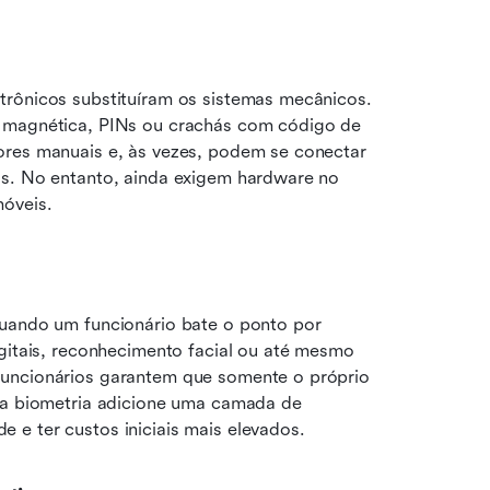
trônicos substituíram os sistemas mecânicos. 
a magnética, PINs ou crachás com código de 
ores manuais e, às vezes, podem se conectar 
os. No entanto, ainda exigem hardware no 
móveis.
quando um funcionário bate o ponto por 
outro), os sistemas biométricos utilizam impressões digitais, reconhecimento facial ou até mesmo 
funcionários garantem que somente o próprio 
 a biometria adicione uma camada de 
 e ter custos iniciais mais elevados.