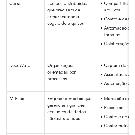
Caixa
Equipes distribuídas 
Compartilhamen
que precisam de 
arquivos
armazenamento 
Controle de ver
seguro de arquivos
Automação de f
trabalho
Colaboração ex
DocuWare
Organizações 
Captura de do
orientadas por 
Assinaturas digi
processos
Automação de 
M-Files
Empreendimentos que 
Marcação de m
gerenciam grandes 
Pesquisar
conjuntos de dados 
Controle de do
não estruturados
Conformidade d