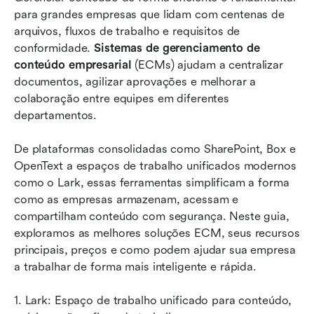
para grandes empresas que lidam com centenas de 
8 principais sistemas de gerenciamento de
arquivos, fluxos de trabalho e requisitos de 
conteúdo Enterprise
conformidade. 
Sistemas de gerenciamento de 
conteúdo empresarial
 (ECMs) ajudam a centralizar 
Como escolher o sistema de gerenciamento de
documentos, agilizar aprovações e melhorar a 
conteúdo Enterprise adequado
colaboração entre equipes em diferentes 
departamentos. 
Por que os sistemas ECM são importantes para
as empresas modernas
De plataformas consolidadas como SharePoint, Box e 
Conclusão
OpenText a espaços de trabalho unificados modernos 
como o Lark, essas ferramentas simplificam a forma 
Perguntas frequentes
como as empresas armazenam, acessam e 
compartilham conteúdo com segurança. Neste guia, 
Leitura relacionada
exploramos as melhores soluções ECM, seus recursos 
principais, preços e como podem ajudar sua empresa 
a trabalhar de forma mais inteligente e rápida.
1. Lark: Espaço de trabalho unificado para conteúdo, 