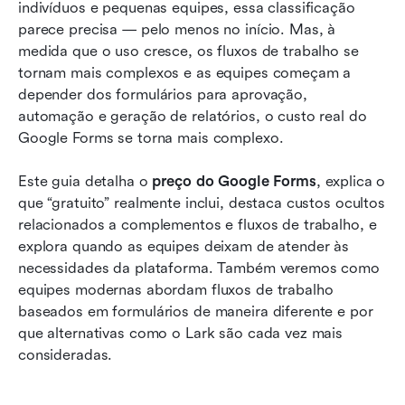
Como a Lark oferece um fluxo de trabalho mais
indivíduos e pequenas equipes, essa classificação 
completo baseado em formulários
parece precisa — pelo menos no início. Mas, à 
medida que o uso cresce, os fluxos de trabalho se 
Google Forms vs Lark: valor além da criação de
tornam mais complexos e as equipes começam a 
formulários
depender dos formulários para aprovação, 
automação e geração de relatórios, o custo real do 
Escolher a ferramenta certa com base na escala
Google Forms se torna mais complexo.
e complexidade
Conclusão
Este guia detalha o 
preço do Google Forms
, explica o 
que “gratuito” realmente inclui, destaca custos ocultos 
Perguntas frequentes
relacionados a complementos e fluxos de trabalho, e 
explora quando as equipes deixam de atender às 
Leitura relacionada
necessidades da plataforma. Também veremos como 
equipes modernas abordam fluxos de trabalho 
baseados em formulários de maneira diferente e por 
que alternativas como o Lark são cada vez mais 
consideradas.