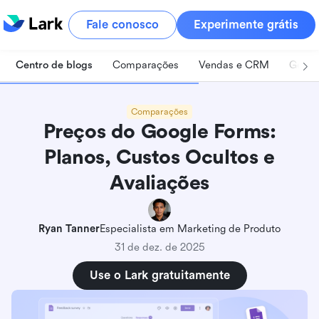
Fale conosco
Experimente grátis
Centro de blogs
Comparações
Vendas e CRM
Geren
Comparações
Preços do Google Forms:
Planos, Custos Ocultos e
Avaliações
Ryan Tanner
Especialista em Marketing de Produto
31 de dez. de 2025
O que é o Google Forms?
Use o Lark gratuitamente
Recursos do Google Forms que você deve