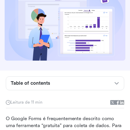
conhecer antes de pagar
Preços do Google Forms: o que está incluído
por padrão
Preços gratuitos do Google Forms e possíveis
custos
Google Forms gratuito vs pago: comparação de
uso no mundo real
Preços e restrições de automação da API do
Google Forms
Table of contents
Preços do complemento do Google Forms:
aprovações de formulários, limites e
notificações
Leitura de 11 min
Quando o Google Forms se torna ineficiente
O Google Forms é frequentemente descrito como 
para equipes
uma ferramenta “gratuita” para coleta de dados. Para 