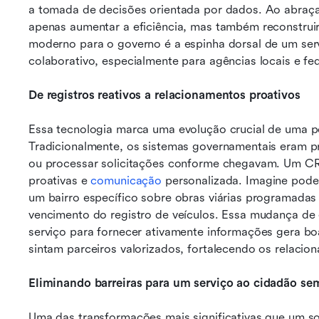
a tomada de decisões orientada por dados. Ao abraça
apenas aumentar a eficiência, mas também reconstrui
moderno para o governo é a espinha dorsal de um servi
colaborativo, especialmente para agências locais e fed
De registros reativos a relacionamentos proativos
Essa tecnologia marca uma evolução crucial de uma po
Tradicionalmente, os sistemas governamentais eram pr
ou processar solicitações conforme chegavam. Um CRM
proativas e 
comunicação
 personalizada. Imagine pode
um bairro específico sobre obras viárias programadas 
vencimento do registro de veículos. Essa mudança de 
serviço para fornecer ativamente informações gera bo
sintam parceiros valorizados, fortalecendo os relaci
Eliminando barreiras para um serviço ao cidadão se
Uma das transformações mais significativas que um s