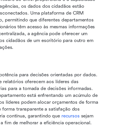
 agências, os dados dos cidadãos estão 
esconectados. Uma plataforma de CRM 
o, permitindo que diferentes departamentos 
ionários têm acesso às mesmas informações 
entralizada, a agência pode oferecer um 
 os cidadãos de um escritório para outro em 
rações.
Além disso, um CRM moderno para o governo é uma potência para decisões orientadas por dados. 
relatórios oferecem aos líderes das 
ias para a tomada de decisões informadas. 
partamento está enfrentando um acúmulo de 
os líderes podem alocar orçamentos de forma 
e forma transparente a satisfação dos 
ia contínua, garantindo que 
recursos
 sejam 
 fim de melhorar a eficiência operacional.