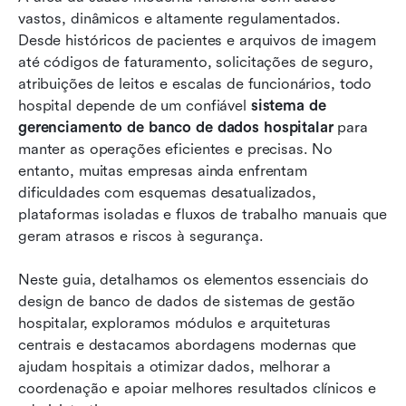
vastos, dinâmicos e altamente regulamentados. 
Por que os hospitais modernos dependem de
Desde históricos de pacientes e arquivos de imagem 
sistemas de banco de dados centralizados
até códigos de faturamento, solicitações de seguro, 
atribuições de leitos e escalas de funcionários, todo 
Tendências futuras moldando sistemas de
hospital depende de um confiável 
sistema de 
banco de dados hospitalares
gerenciamento de banco de dados hospitalar
 para 
manter as operações eficientes e precisas. No 
Conclusão
entanto, muitas empresas ainda enfrentam 
Perguntas frequentes
dificuldades com esquemas desatualizados, 
plataformas isoladas e fluxos de trabalho manuais que 
Leitura relacionada
geram atrasos e riscos à segurança. 
Neste guia, detalhamos os elementos essenciais do 
design de banco de dados de sistemas de gestão 
hospitalar, exploramos módulos e arquiteturas 
centrais e destacamos abordagens modernas que 
ajudam hospitais a otimizar dados, melhorar a 
coordenação e apoiar melhores resultados clínicos e 