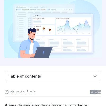
O que é um sistema de gerenciamento de
banco de dados hospitalar?
Módulos principais de um banco de dados de
sistema de gestão hospitalar
Fundamentos: esquema de banco de dados do
sistema de gestão hospitalar
Diferença entre: sistemas de banco de dados
hospitalar em nuvem vs locais
Table of contents
Armadilhas comuns: quando ocorrem falhas no
projeto de banco de dados HMS
Leitura de 13 min
Gerencie com facilidade: use o Lark para fluxos
de trabalho simplificados em todos os
A área da saúde moderna funciona com dados 
departamentos