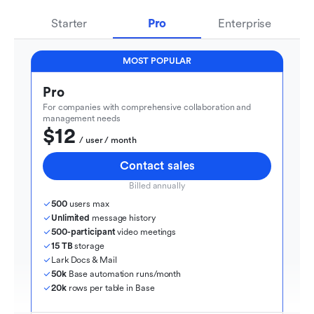
Starter
Pro
Enterprise
MOST POPULAR
Pro
For companies with comprehensive collaboration and 
management needs
$12
  / user / month
Contact sales
Billed annually
500
 users max
Unlimited
 message history
500-participant
 video meetings
15 TB
 storage
Lark Docs & Mail
50k
 Base automation runs/month
20k
 rows per table in Base