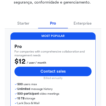
segurança, conformidade e gerenciamento.
Starter
Pro
Enterprise
MOST POPULAR
Pro
For companies with comprehensive collaboration and 
management needs
$12
  / user / month
Contact sales
Billed annually
500
 users max
Unlimited
 message history
500-participant
 video meetings
15 TB
 storage
Lark Docs & Mail