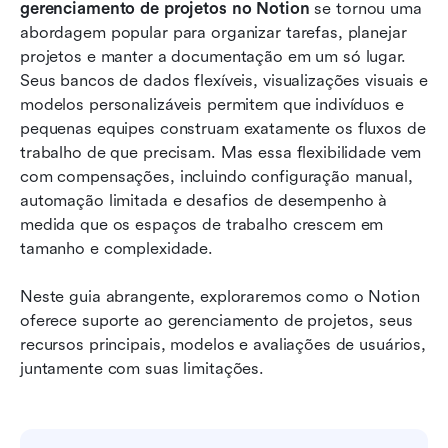
Como usar o Notion para gerenciamento de
gerenciamento de projetos no Notion
 se tornou uma 
projetos
abordagem popular para organizar tarefas, planejar 
projetos e manter a documentação em um só lugar. 
Avaliações do Notion para gerenciamento de
Seus bancos de dados flexíveis, visualizações visuais e 
projetos: o que os usuários gostam
modelos personalizáveis permitem que indivíduos e 
pequenas equipes construam exatamente os fluxos de 
Limitações do Notion para gerenciamento de
trabalho de que precisam. Mas essa flexibilidade vem 
projetos
com compensações, incluindo configuração manual, 
Conheça o Lark: uma alternativa mais
automação limitada e desafios de desempenho à 
inteligente ao Notion para gerenciamento de
medida que os espaços de trabalho crescem em 
projetos
tamanho e complexidade.
Lark - modelos de gerenciamento de projetos
Neste guia abrangente, exploraremos como o Notion 
oferece suporte ao gerenciamento de projetos, seus 
Notion vs Lark: Comparação de recursos (visão
recursos principais, modelos e avaliações de usuários, 
geral)
juntamente com suas limitações. 
Conclusão
Perguntas frequentes