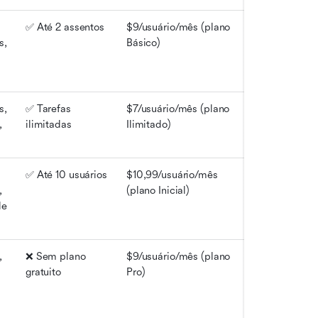
✅ Até 2 assentos
$9/usuário/mês (plano 
, 
Básico)
, 
✅ Tarefas 
$7/usuário/mês (plano 
 
ilimitadas
Ilimitado)
✅ Até 10 usuários
$10,99/usuário/mês 
 
(plano Inicial)
e 
 
❌ Sem plano 
$9/usuário/mês (plano 
gratuito
Pro)