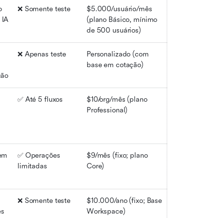
 
❌ Somente teste
$5.000/usuário/mês 
IA 
(plano Básico, mínimo 
de 500 usuários)
❌ Apenas teste
Personalizado (com 
base em cotação)
ção
✅ Até 5 fluxos
$10/org/mês (plano 
Professional)
em 
✅ Operações 
$9/mês (fixo; plano 
limitadas
Core)
❌ Somente teste
$10.000/ano (fixo; Base 
s 
Workspace)