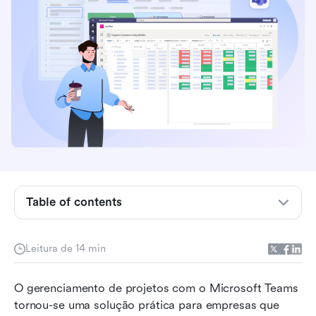
O que é gerenciamento de projetos com o
Microsoft Teams?
Principais recursos para gerenciamento de
projetos dentro do Teams
Como configurar o Microsoft Teams para
gerenciamento de projetos
Exemplos de modelos de gerenciamento de
projetos do Microsoft Teams
Table of contents
Aplicativos de gerenciamento de projetos do
Microsoft Teams
Leitura de 14 min
Desafios de usar o Microsoft Teams para
gerenciamento de projetos
O gerenciamento de projetos com o Microsoft Teams 
tornou-se uma solução prática para empresas que 
Nova opção: Experimente o Lark para unificar