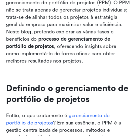
Como o Lark aprimora o processo de
gerenciamento de portfólio de projetos (PPM). O PPM 
gerenciamento de portfólio de projetos
não se trata apenas de gerenciar projetos individuais; 
trata-se de alinhar todos os projetos à estratégia 
Principais benefícios de implementar um
geral da empresa para maximizar valor e eficiência. 
processo de gerenciamento de portfólio de
Neste blog, pretendo explorar as várias fases e 
projetos
benefícios do 
processo de gerenciamento de 
portfólio de projetos
Melhores práticas para um processo de PPM
, oferecendo insights sobre 
como implementá-lo de forma eficaz para obter 
bem-sucedido
melhores resultados nos projetos.
Conclusão
Perguntas frequentes
Definindo o gerenciamento de 
Leitura relacionada
portfólio de projetos
Então, o que exatamente é 
gerenciamento de 
portfólio de projetos
? Em sua essência, o PPM é a 
gestão centralizada de processos, métodos e 