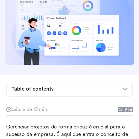
Definindo o gerenciamento de portfólio de
projetos
Table of contents
Por que o processo de gerenciamento de
portfólio de projetos é importante
Leitura de 10 min
Fases do processo de gerenciamento de
Gerenciar projetos de forma eficaz é crucial para o 
portfólio de projetos
sucesso da empresa. É aqui que entra o conceito de 