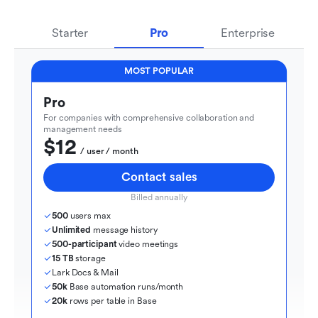
Starter
Pro
Enterprise
MOST POPULAR
Pro
For companies with comprehensive collaboration and 
management needs
$12
  / user / month
Contact sales
Billed annually
500
 users max
Unlimited
 message history
500-participant
 video meetings
15 TB
 storage
Lark Docs & Mail
50k
 Base automation runs/month
20k
 rows per table in Base