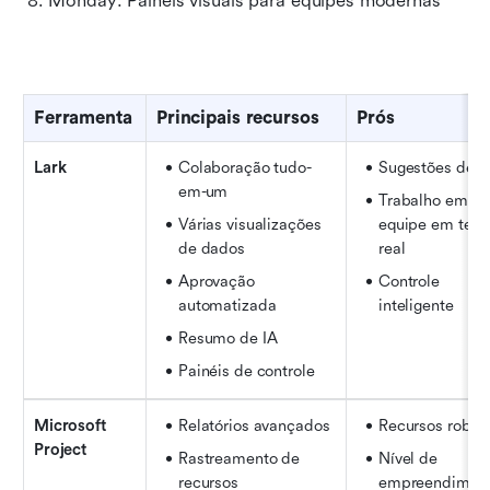
 8. Monday: Painéis visuais para equipes modernas
Ferramenta
Principais recursos
Prós
Lark
Colaboração tudo-
Sugestões de I
em-um
Trabalho em 
Várias visualizações 
equipe em temp
de dados
real
Aprovação 
Controle 
automatizada
inteligente
Resumo de IA
Painéis de controle
Microsoft 
Relatórios avançados
Recursos robus
Project
Rastreamento de 
Nível de 
recursos
empreendimen