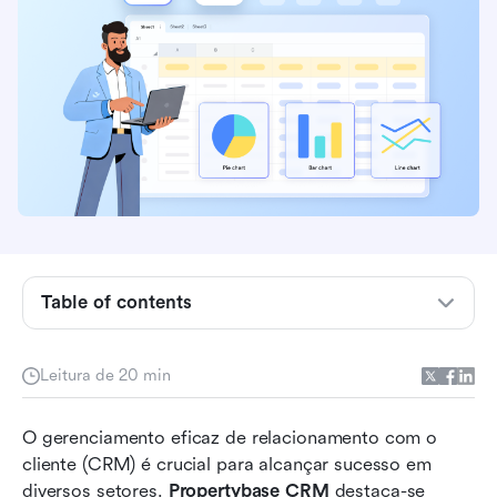
Visão geral do Propertybase CRM
Principais recursos do Propertybase CRM
Table of contents
Prós e contras de usar o Propertybase CRM
Leitura de 20 min
Explorando os preços do Propertybase CRM
Avaliando a experiência do usuário do
O gerenciamento eficaz de relacionamento com o 
Propertybase CRM
cliente (CRM) é crucial para alcançar sucesso em 
diversos setores. 
Propertybase CRM
 destaca-se 
Explorando alternativas ao Propertybase CRM