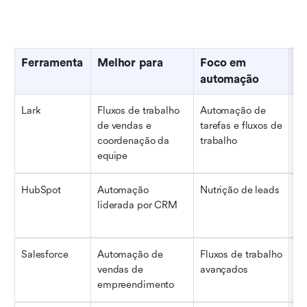
Ferramenta
Melhor para
Foco em 
T
automação
e
Lark
Fluxos de trabalho 
Automação de 
Pe
de vendas e 
tarefas e fluxos de 
gr
coordenação da 
trabalho
equipe
HubSpot
Automação 
Nutrição de leads
P
liderada por CRM
Salesforce
Automação de 
Fluxos de trabalho 
Eq
vendas de 
avançados
empreendimento