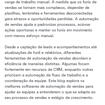
10 melhores ferramentas de automação de
carga de trabalho manual. À medida que os funis de 
vendas avaliadas
vendas se tornam mais complexos, depender de 
planilhas, lembretes e ferramentas desconectadas 
Como escolher a ferramenta certa de
gera atrasos e oportunidades perdidas. A automação 
automação de vendas
de vendas ajuda a padronizar processos, acionar 
ações oportunas e manter os funis em movimento 
Erros a evitar ao usar ferramentas de
com menos esforço manual.
automação de vendas
Conclusão
Desde a captação de leads e acompanhamentos até 
atualizações de funil e relatórios, diferentes 
Perguntas frequentes
ferramentas de automação de vendas abordam a 
eficiência de maneiras distintas. Algumas focam 
Leitura relacionada
fortemente em recursos de CRM, enquanto outras 
priorizam a automação de fluxo de trabalho e a 
coordenação da equipe. Este blog explora os 
melhores softwares de automação de vendas para 
ajudar as equipes a entenderem o que se adapta ao 
seu processo de vendas e estágio de crescimento.