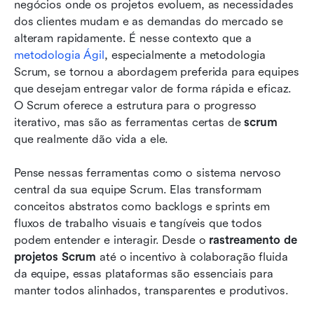
negócios onde os projetos evoluem, as necessidades 
10 melhores ferramentas scrum para equipes
dos clientes mudam e as demandas do mercado se 
em 2026
alteram rapidamente. É nesse contexto que a 
metodologia Ágil
, especialmente a metodologia 
Desafios comuns enfrentados por empresas
Scrum, se tornou a abordagem preferida para equipes 
com ferramentas scrum
que desejam entregar valor de forma rápida e eficaz. 
O Scrum oferece a estrutura para o progresso 
Conclusão
iterativo, mas são as ferramentas certas de 
scrum
Perguntas frequentes
que realmente dão vida a ele.
Leitura relacionada
Pense nessas ferramentas como o sistema nervoso 
central da sua equipe Scrum. Elas transformam 
conceitos abstratos como backlogs e sprints em 
fluxos de trabalho visuais e tangíveis que todos 
podem entender e interagir. Desde o 
rastreamento de 
projetos Scrum
 até o incentivo à colaboração fluida 
da equipe, essas plataformas são essenciais para 
manter todos alinhados, transparentes e produtivos.