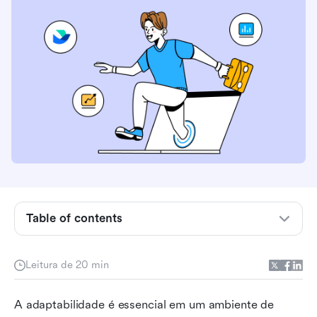
O que são ferramentas scrum?
Table of contents
O que observar em ferramentas scrum para
empresas?
Leitura de 20 min
Por que as empresas devem usar ferramentas
A adaptabilidade é essencial em um ambiente de 
scrum