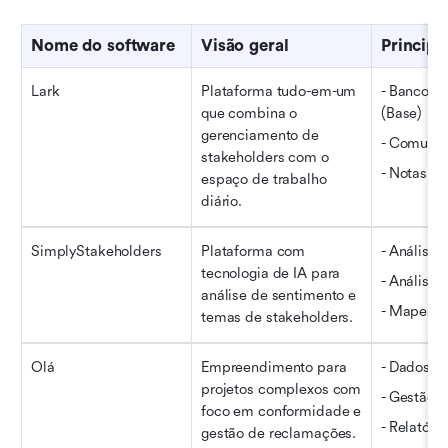
Nome do software
Visão geral
Principa
Lark
Plataforma tudo-em-um 
- Banco de
que combina o 
(Base)
gerenciamento de 
- Comunic
stakeholders com o 
- Notas de
espaço de trabalho 
diário.
SimplyStakeholders
Plataforma com 
- Análise 
tecnologia de IA para 
- Análise 
análise de sentimento e 
- Mapeame
temas de stakeholders.
Olá
Empreendimento para 
- Dados e 
projetos complexos com 
- Gestão 
foco em conformidade e 
- Relatór
gestão de reclamações.