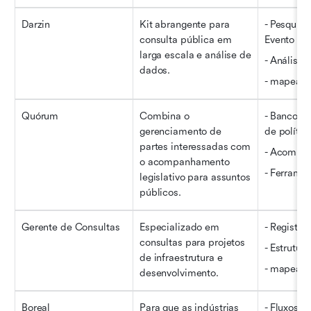
Darzin
Kit abrangente para 
- Pesquisa
consulta pública em 
Evento
larga escala e análise de 
- Análise 
dados.
- mapeam
Quórum
Combina o 
- Banco d
gerenciamento de 
de polític
partes interessadas com 
- Acompan
o acompanhamento 
- Ferrame
legislativo para assuntos 
públicos.
Gerente de Consultas
Especializado em 
- Registro
consultas para projetos 
- Estrutur
de infraestrutura e 
- mapeam
desenvolvimento.
Boreal
Para que as indústrias 
- Fluxos d