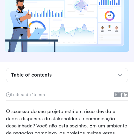
Principais pontos: Top 8 softwares de gestão
de stakeholders em 2026
O que exatamente é um sistema de gestão de
partes interessadas?
Table of contents
Por que você não pode se dar ao luxo de ter
relações ruins com as partes interessadas
Leitura de 15 min
Recursos essenciais para procurar em
ferramentas de gestão de stakeholders
O sucesso do seu projeto está em risco devido a 
dados dispersos de stakeholders e comunicação 
O melhor software de gerenciamento de
desalinhada? Você não está sozinho. Em um ambiente 
stakeholders: uma comparação das principais
de negócios complexo, os projetos muitas vezes 