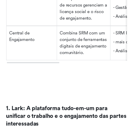
de recursos gerenciem a 
- Gestão d
licença social e o risco 
- Análise 
de engajamento.
Central de 
Combina SRM com um 
- SRM Int
Engajamento
conjunto de ferramentas 
- mais de 
digitais de engajamento 
- Análise 
comunitário.
1. Lark: A plataforma tudo-em-um para 
unificar o trabalho e o engajamento das partes 
interessadas