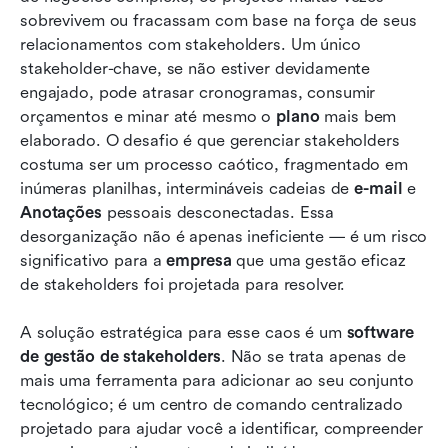
ferramentas
sobrevivem ou fracassam com base na força de seus 
Escolhendo o software certo de gestão de
relacionamentos com stakeholders. Um único 
stakeholders: um guia passo a passo
stakeholder-chave, se não estiver devidamente 
engajado, pode atrasar cronogramas, consumir 
A diferença da Lark: o futuro da gestão de
orçamentos e minar até mesmo o 
plano
 mais bem 
stakeholders é unificado
elaborado. O desafio é que gerenciar stakeholders 
costuma ser um processo caótico, fragmentado em 
Conclusão
inúmeras planilhas, intermináveis cadeias de 
e-mail
 e 
Perguntas frequentes
Anotações
 pessoais desconectadas. Essa 
desorganização não é apenas ineficiente — é um risco 
Leitura relacionada
significativo para a 
empresa
 que uma gestão eficaz 
de stakeholders foi projetada para resolver.
A solução estratégica para esse caos é um 
software 
de gestão de stakeholders
. Não se trata apenas de 
mais uma ferramenta para adicionar ao seu conjunto 
tecnológico; é um centro de comando centralizado 
projetado para ajudar você a identificar, compreender 