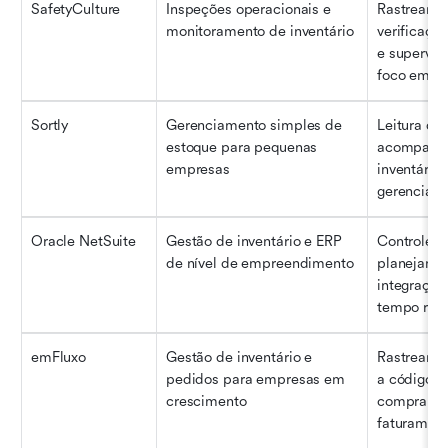
SafetyCulture
Inspeções operacionais e 
Rastreament
monitoramento de inventário
verificação
e supervis
foco em di
Sortly
Gerenciamento simples de 
Leitura de 
estoque para pequenas 
acompanha
empresas
inventário, 
gerenciame
Oracle NetSuite
Gestão de inventário e ERP 
Controle a
de nível de empreendimento
planejame
integração 
tempo real
emFluxo
Gestão de inventário e 
Rastreamen
pedidos para empresas em 
a código d
crescimento
compra, ve
faturamen