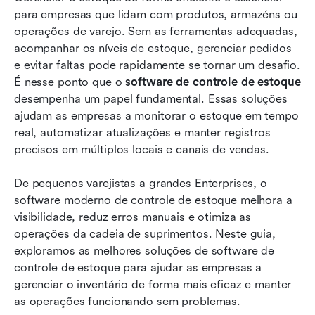
para empresas que lidam com produtos, armazéns ou 
Lista completa: Top 15 soluções de software
operações de varejo. Sem as ferramentas adequadas, 
para controle de estoque
acompanhar os níveis de estoque, gerenciar pedidos 
e evitar faltas pode rapidamente se tornar um desafio. 
Principais vantagens do software de controle de
É nesse ponto que o 
software de controle de estoque
estoque
desempenha um papel fundamental. Essas soluções 
ajudam as empresas a monitorar o estoque em tempo 
Tendências emergentes moldando o futuro do
real, automatizar atualizações e manter registros 
software de controle de estoque
precisos em múltiplos locais e canais de vendas.
Conclusão
De pequenos varejistas a grandes Enterprises, o 
Perguntas frequentes
software moderno de controle de estoque melhora a 
visibilidade, reduz erros manuais e otimiza as 
Leitura relacionada
operações da cadeia de suprimentos. Neste guia, 
exploramos as melhores soluções de software de 
controle de estoque para ajudar as empresas a 
gerenciar o inventário de forma mais eficaz e manter 
as operações funcionando sem problemas.