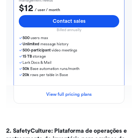
management needs
$12
  / user / month
Contact sales
Billed annually
500
 users max
Unlimited
 message history
500-participant
 video meetings
15 TB
 storage
Lark Docs & Mail
50k
 Base automation runs/month
20k
 rows per table in Base
View full pricing plans
2. SafetyCulture: Plataforma de operações e 