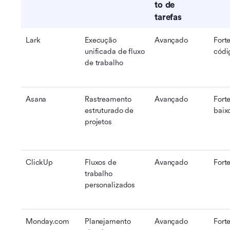
to de 
tarefas
Lark
Execução 
Avançado
Forte
unificada de fluxo 
códi
de trabalho
Asana
Rastreamento 
Avançado
Forte
estruturado de 
baix
projetos
ClickUp
Fluxos de 
Avançado
Fort
trabalho 
personalizados
Monday.com
Planejamento 
Avançado
Fort