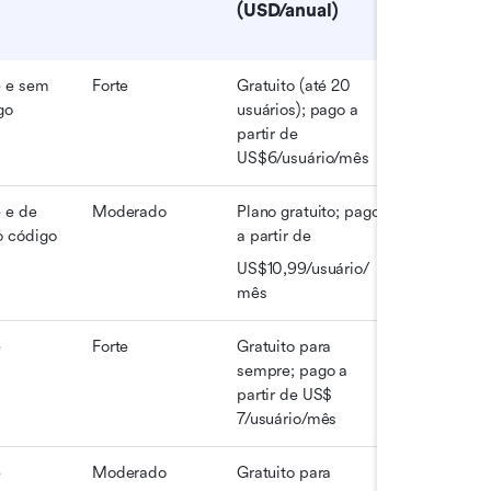
(USD/anual)
 e sem 
Forte
Gratuito (até 20 
go
usuários); pago a 
partir de 
US$6/usuário/mês
 e de 
Moderado
Plano gratuito; pago 
o código
a partir de
US$10,99/usuário/
mês
e
Forte
Gratuito para 
sempre; pago a 
partir de US$ 
7/usuário/mês
e
Moderado
Gratuito para 