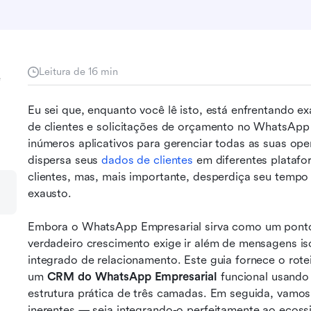
Leitura de 16 min
e
Eu sei que, enquanto você lê isto, está enfrentando e
de clientes e solicitações de orçamento no WhatsApp d
inúmeros aplicativos para gerenciar todas as suas ope
dispersa seus 
dados de clientes
 em diferentes platafo
clientes, mas, mais importante, desperdiça seu tempo
exausto.
Embora o WhatsApp Empresarial sirva como um ponto d
verdadeiro crescimento exige ir além de mensagens is
integrado de relacionamento. Este guia fornece o rot
um 
CRM do WhatsApp Empresarial
 funcional usando
estrutura prática de três camadas. Em seguida, vamos 
inerentes — seja integrando-o perfeitamente ao ecoss