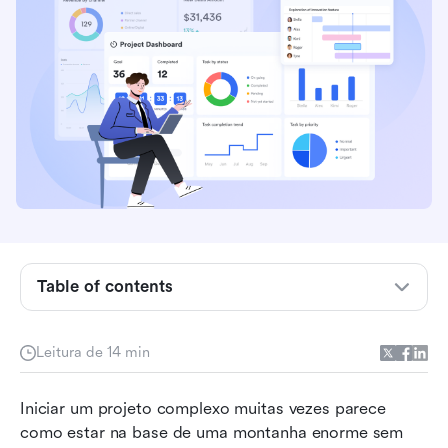
O que é uma estrutura de decomposição do
trabalho?
Por que usar uma estrutura analítica de trabalho
Componentes de uma estrutura analítica de
trabalho
Table of contents
Tipos de exemplo de cronograma de
decomposição do trabalho
Leitura de 14 min
Exemplos de cenários de cronograma de
Iniciar um projeto complexo muitas vezes parece 
divisão de trabalho
como estar na base de uma montanha enorme sem 