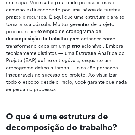
Use o Lark para criar uma estrutura de
um mapa. Você sabe para onde precisa ir, mas o 
decomposição do trabalho
caminho está encoberto por uma névoa de tarefas, 
prazos e recursos. É aqui que uma estrutura clara se 
Benefícios de uma estrutura analítica do
torna a sua bússola. Muitos gerentes de projeto 
trabalho
procuram um 
exemplo de cronograma de 
decomposição do trabalho
Melhores práticas para o exemplo de
 para entender como 
transformar o caos em um 
cronograma de decomposição do trabalho
plano
 acionável. Embora 
tecnicamente distintos — uma Estrutura Analítica do 
Conclusão
Projeto (EAP) define entregáveis, enquanto um 
cronograma define o tempo — eles são parceiros 
Perguntas frequentes
inseparáveis no sucesso do projeto. Ao visualizar 
todo o escopo desde o início, você garante que nada 
Leitura relacionada
se perca no processo.
O que é uma estrutura de 
decomposição do trabalho?