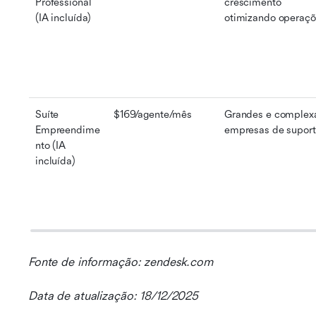
Professional 
crescimento 
(IA incluída)
otimizando operaç
Suíte 
$169/agente/mês
Grandes e complexa
Empreendime
empresas de supor
nto (IA 
incluída)
Fonte de informação: zendesk.com
Data de atualização: 18/12/2025