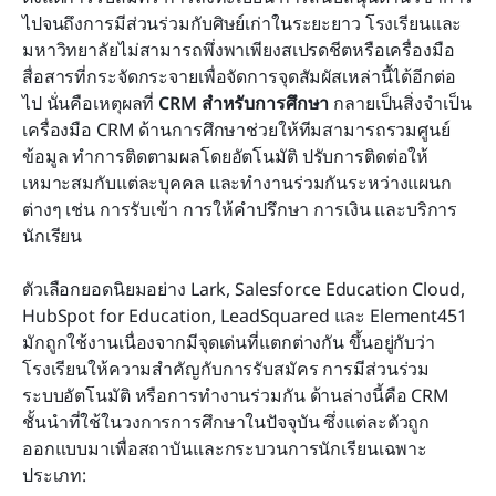
รายการทั้งหมด: 12 อันดับซอฟต์แวร์ CRM สำหรับการ
ไปจนถึงการมีส่วนร่วมกับศิษย์เก่าในระยะยาว โรงเรียนและ
ศึกษา
มหาวิทยาลัยไม่สามารถพึ่งพาเพียงสเปรดชีตหรือเครื่องมือ
สื่อสารที่กระจัดกระจายเพื่อจัดการจุดสัมผัสเหล่านี้ได้อีกต่อ
การเลือก CRM ที่เหมาะสมสำหรับสถาบันของคุณ
ไป นั่นคือเหตุผลที่ 
CRM สำหรับการศึกษา
 กลายเป็นสิ่งจำเป็น 
เครื่องมือ CRM ด้านการศึกษาช่วยให้ทีมสามารถรวมศูนย์
ความท้าทายที่พบบ่อยในระบบ CRM ด้านการศึกษา
ข้อมูล ทำการติดตามผลโดยอัตโนมัติ ปรับการติดต่อให้
(และวิธีที่ Lark ช่วยเหลือ)
เหมาะสมกับแต่ละบุคคล และทำงานร่วมกันระหว่างแผนก
ประโยชน์ของการใช้ CRM ในการศึกษา
ต่างๆ เช่น การรับเข้า การให้คำปรึกษา การเงิน และบริการ
นักเรียน
คำถามที่พบบ่อย
ตัวเลือกยอดนิยมอย่าง Lark, Salesforce Education Cloud, 
การอ่านที่เกี่ยวข้อง
HubSpot for Education, LeadSquared และ Element451 
มักถูกใช้งานเนื่องจากมีจุดเด่นที่แตกต่างกัน ขึ้นอยู่กับว่า
โรงเรียนให้ความสำคัญกับการรับสมัคร การมีส่วนร่วม 
ระบบอัตโนมัติ หรือการทำงานร่วมกัน ด้านล่างนี้คือ CRM 
ชั้นนำที่ใช้ในวงการการศึกษาในปัจจุบัน ซึ่งแต่ละตัวถูก
ออกแบบมาเพื่อสถาบันและกระบวนการนักเรียนเฉพาะ
ประเภท: