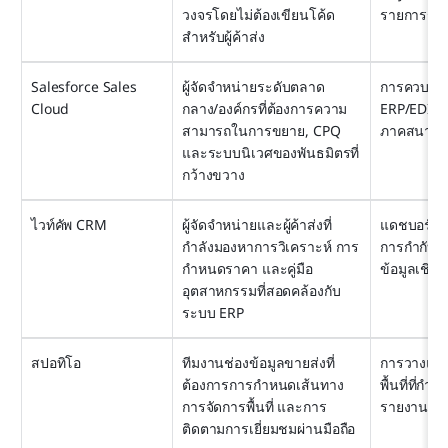
วงจรโดยไม่ต้องเขียนโค้ด
รายการราค
สำหรับผู้ค้าส่ง
Salesforce Sales 
ผู้จัดจำหน่ายระดับตลาด
การควบคุมบั
Cloud
กลาง/องค์กรที่ต้องการความ
ERP/EDI บ
สามารถในการขยาย, CPQ 
ภาคสนามที่
และระบบนิเวศของพันธมิตรที่
กว้างขวาง
ไวท์คัพ CRM
ผู้จัดจำหน่ายและผู้ค้าส่งที่
แดชบอร์ดที่
กำลังมองหาการวิเคราะห์ การ
การกำกับดูแ
กำหนดราคา และคู่มือ
ข้อมูลเชิง
อุตสาหกรรมที่สอดคล้องกับ
ระบบ ERP
สปอทิโอ
ทีมงานช่องข้อมูลขายส่งที่
การวางแผน
ต้องการการกำหนดเส้นทาง 
พื้นที่ที่ก
การจัดการพื้นที่ และการ
รายงานการค
ติดตามการเยี่ยมชมผ่านมือถือ