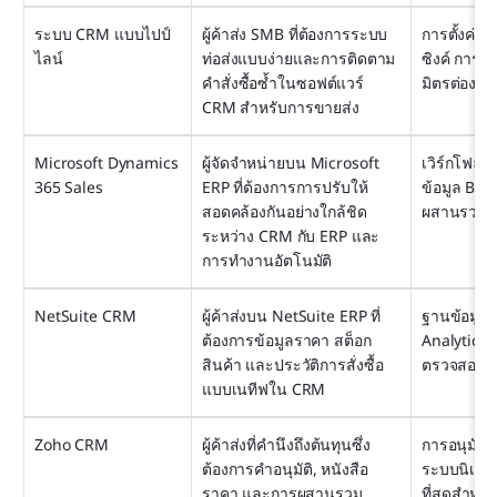
ระบบ CRM แบบไปป์
ผู้ค้าส่ง SMB ที่ต้องการระบบ
การตั้งค่า
ไลน์
ท่อส่งแบบง่ายและการติดตาม
ซิงค์ การเส
คำสั่งซื้อซ้ำในซอฟต์แวร์ 
มิตรต่องบ
CRM สำหรับการขายส่ง
Microsoft Dynamics 
ผู้จัดจำหน่ายบน Microsoft 
เวิร์กโฟลว
365 Sales
ERP ที่ต้องการการปรับให้
ข้อมูล Bus
สอดคล้องกันอย่างใกล้ชิด
ผสานรวม T
ระหว่าง CRM กับ ERP และ
การทำงานอัตโนมัติ
NetSuite CRM
ผู้ค้าส่งบน NetSuite ERP ที่
ฐานข้อมูลเด
ต้องการข้อมูลราคา สต็อก
Analytics,
สินค้า และประวัติการสั่งซื้อ
ตรวจสอบที่
แบบเนทีฟใน CRM
Zoho CRM
ผู้ค้าส่งที่คำนึงถึงต้นทุนซึ่ง
การอนุมัติแ
ต้องการคำอนุมัติ, หนังสือ
ระบบนิเวศข
ราคา และการผสานรวม
ที่สุดสำหรั