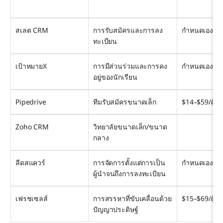
สเลต CRM
การรับสมัครและการลง
กำหนดเอง
ทะเบียน
เป้าหมายX
การมีส่วนร่วมและการคง
กำหนดเอง
อยู่ของนักเรียน
Pipedrive
ทีมรับสมัครขนาดเล็ก
$14–$59/ผู้ใช
Zoho CRM
วิทยาลัยขนาดเล็ก/ขนาด
กลาง
ลีดสแควร์
การจัดการตั้งแต่การเป็น
กำหนดเอง
ผู้นำจนถึงการลงทะเบียน
เฟรชเซลส์
การสรรหาที่ขับเคลื่อนด้วย
$15–$69/ผู้ใช
ปัญญาประดิษฐ์